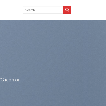
Search
for:
VG icon or