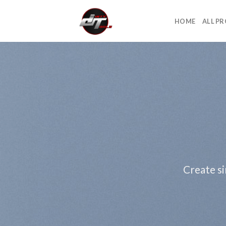
Skip
to
HOME
ALL P
content
Create si