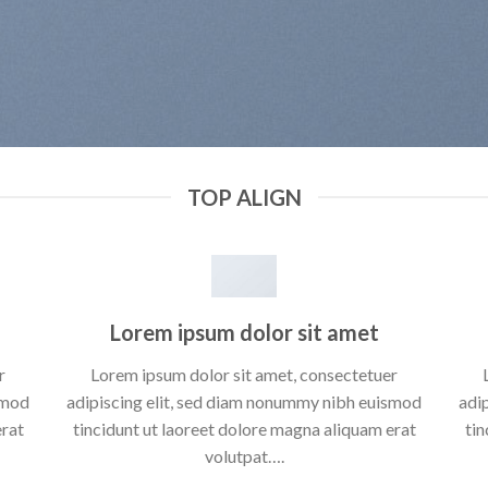
TOP ALIGN
Lorem ipsum dolor sit amet
r
Lorem ipsum dolor sit amet, consectetuer
smod
adipiscing elit, sed diam nonummy nibh euismod
adi
erat
tincidunt ut laoreet dolore magna aliquam erat
tin
volutpat….