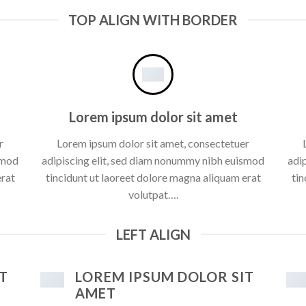
TOP ALIGN WITH BORDER
Lorem ipsum dolor sit amet
r
Lorem ipsum dolor sit amet, consectetuer
smod
adipiscing elit, sed diam nonummy nibh euismod
adi
erat
tincidunt ut laoreet dolore magna aliquam erat
tin
volutpat….
LEFT ALIGN
T
LOREM IPSUM DOLOR SIT
AMET