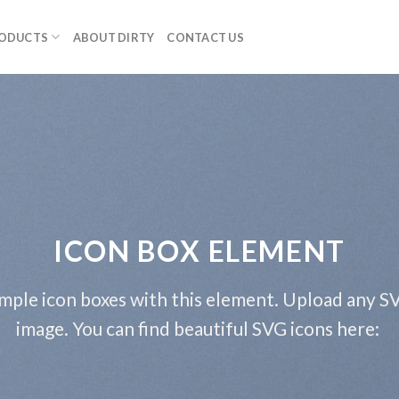
RODUCTS
ABOUT DIRTY
CONTACT US
ICON BOX ELEMENT
mple icon boxes with this element. Upload any S
image. You can find beautiful SVG icons here: