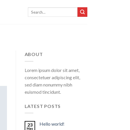
Search
for:
ABOUT
Lorem ipsum dolor sit amet,
consectetuer adipiscing elit,
sed diam nonummy nibh
euismod tincidunt.
LATEST POSTS
Hello world!
23
May