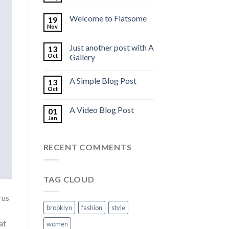
Welcome to Flatsome
19
Nov
Just another post with A
13
Oct
Gallery
A Simple Blog Post
13
Oct
A Video Blog Post
01
Jan
RECENT COMMENTS
TAG CLOUD
rus
brooklyn
fashion
style
at
women